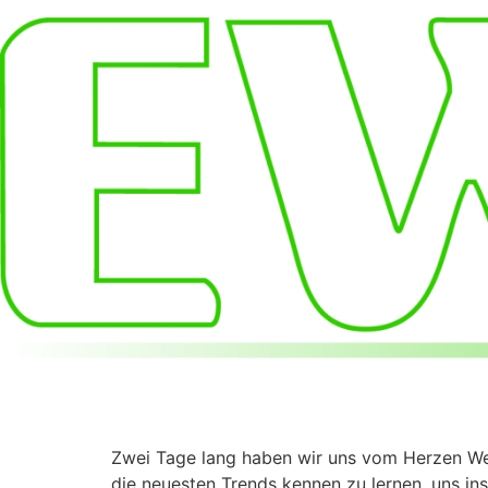
Zum
Inhalt
springen
Zwei Tage lang haben wir uns vom Herzen We
die neuesten Trends kennen zu lernen, uns in