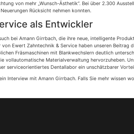
ichtung von mehr „Wunsch-Ästhetik“. Bei über 2.300 Ausst
nd Neuerungen Rücksicht nehmen konnten.
rvice als Entwickler
such bei Amann Girrbach, die ihre neue, intelligente Produ
r von Ewert Zahntechnik & Service haben unseren Beitrag da
lichen Fräsmaschinen mit Blankwechslern deutlich untersch
e vollautomatische Materialverwaltung hervorzuheben. Uns 
r serviceorientiertes Dentallabor ein unschätzbarer Vortei
 mein Interview mit Amann Girrbach. Falls Sie mehr wissen wo